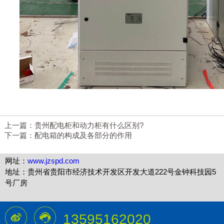
上一篇：
贵州配电柜和动力柜有什么区别?
下一篇：
配电箱的构成及各部分的作用
网址：
www.jzspd.com
地址：贵州省贵阳市经济技术开发区开发大道222号金钟科技园5
号厂房
13595162020