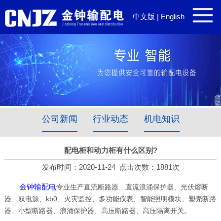
中文版
|
English
公司新闻
行业动态
机电知识
配电柜和动力柜有什么区别?
发布时间：2020-11-24
点击次数：1881次
金钟输配电
专业生产直流断路器、直流浪涌保护器、光伏熔断
器、双电源、kb0、火灾监控、多功能仪表、智能照明模块、塑壳断路
器、小型断路器、浪涌保护器、高压断路器、高压隔离开关。